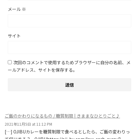
メール
※
サイト
次回のコメントで使用するためブラウザーに自分の名前、メ
ールアドレス、サイトを保存する。
ご飯のかわりになるもの / 糖質制限 | きままなひとりごと♪
2021年11月5日 at 11:12 PM
[…] OJIBUカレーを糖質制限で食べるとしたら、ご飯の変わりっ
て何にする？ - OJIBUhttps://oji-bu.com/low-carb-curry/?