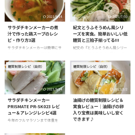
2021/9/14
2021/7/30
サラダチキンメーカーの煮
紀文とうふそうめん風シリ
汁で作った鶏スープのレシ
ーズを実食。簡単おいしい低
ピ・作り方3選
糖質と三拍子揃ってる!!!
サラダチキンメーカーは簡単にサ
紀文の『とうふそうめん風シリー
ラダチキン（ハム）が出来ます。
ズ』。 とうふそうめん風という
色んな味でサラダチキンを楽しん
名前からも分かる通り、豆腐の麺
でいますが、今回はじめてサラダ
です。 種類は以下の3種類。 とう
糖質制限レシピ（自炊）
糖質制限レシピ（自炊）
チキンメーカーの鶏の煮汁を使っ
ふそうめん風ごまつゆで食べると
たスープを作ってみました。 →サ
うふそうめん風卵とうふそうめん
ラダチキンメーカー PRISMATE
風 糖質は、麺状とうふ6.5g~と低
2021/9/14
2021/3/2
PR-SK023 レビュー＆アレンジレ
糖質。 夏のお昼ごはん等にとっ
シピ4選 - OJIBU サラダチキンと
ても重宝する食材です♪ 公式サ
サラダチキンメーカー
油揚げの糖質制限レシピ＆
同様にスープもとても簡単に素早
イト→とうふそうめん風シリーズ
PRISMATE PR-SK023 レビ
実食レビュー｜油揚げの卵
く出来上がります。量としては、
｜紀文オンラインショップ 紀文
ュー＆アレンジレシピ4選
入り宝煮は美味しいし安く
1回の出汁で2杯分。 今回作って
とうふそうめん風シリーズ実食
できます♪
みたのが以下の3つ。どれも鶏の
とうふそうめん風 栄養成分表示
今年のフルマラソンまで体重を
味を感じる美味しいスープができ
（1袋168gあたり・豆腐・つゆを
58キロにしたい!!! そのために
油揚げの卵入り宝煮は、油揚げを
ました!!! えのき・しめじ・オクラ
含む） エネルギー 107kcal たん
は、おなかが減った時に、糖質が
使った簡単レシピです。 油揚