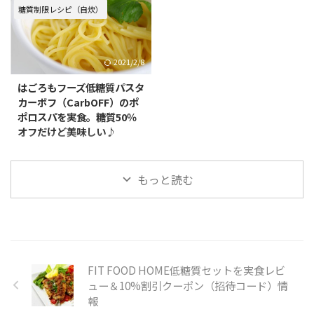
の鶏スープ春雨鶏スープ ...
ぱく質 6.3g 脂質 3.5g 炭 ...
高いパンとかお菓子を食べてちゃ
げ・卵・枝豆と糖質は低く、作り
糖質制限レシピ（自炊）
ダメ。 そう思って、かねてから気
方も簡単です。 ぜひ、作ってみて
になっていたサラダチキンメーカ
くださいね。 油揚げの卵入り宝
ーを楽天で購入しました。 リン
煮のレシピ＆実食レビュー 一食
2021/2/8
ク サラダチキンメーカーとは？
当たりの糖質量は、約5.2ｇ
サラダチキンメーカーは、ボタン
（「パッと探せる！糖質量ハンド
はごろもフーズ低糖質パスタ
一つの簡単にサラダチキンが作れ
ブック」・各商品の成分表示参
カーボフ（CarbOFF）のポ
る調理家電です。 熱量145kcalた
照） 包丁で切って出てくる色ど
ポロスパを実食。糖質50％
んぱく質21.3g脂質5.9g塩分0.1g
りの良さが、食欲をそそります。
オフだけど美味しい♪
糖質0.1g鶏むね肉（皮付き）
所要時間 約20分 材料（6人分）
100gあたり それに鶏肉は低糖質
油揚げ6枚 卵6個 人参50ｇ 枝豆
パスタはとっても美味しい♪ それ
でたんぱく質が高いからダイエッ
50ｇ だし汁（ねこぶだし大さじ2
に作るのがとても簡単！ でも糖
トには最適な食材!!! 鶏むね ...
と水2カップ） しょうゆ大さじ1
もっと読む
質が高いので糖質制限を始めてか
みりん大さじ1 酒小さじ1 油揚げ
らは全く食べていませんでした。
は包丁で ...
そんな時、低糖質パスタ麺がある
ことを知りました。 はごろもフ
ーズ低糖質パスタ カーボフ
（CarbOFF）です。 はごろもフ
ーズ低糖質パスタ カーボフ
FIT FOOD HOME低糖質セットを実食レビ
（CarbOFF）とは？ はごろもフ
ュー＆10%割引クーポン（招待コード）情
ーズの低糖質パスタ カーボフ
報
（CarbOFF）とは、