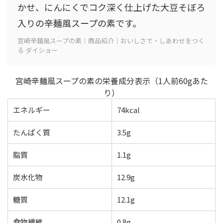
かせ、にんにくでコク深く仕上げた大豆そぼろ
入りの辛麺風スープの素です。
宮崎辛麺風スープの素｜商品紹介｜おいしさで・しあわせをつく
る ダイショー
宮崎辛麺風スープの素の栄養成分表示（1人前60gあた
り）
エネルギー
74kcal
たんぱく質
3.5g
脂質
1.1g
炭水化物
12.9g
糖質
12.1g
食物繊維
0.8g