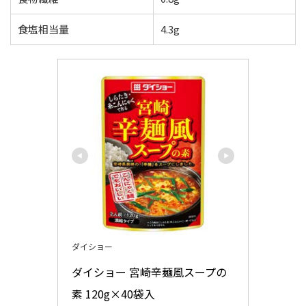
食塩相当量
4.3g
ダイショー
ダイショー 宮崎辛麺風スープの
素 120g×40袋入