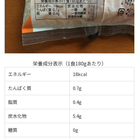
栄養成分表示（1食180gあたり）
エネルギー
18kcal
たんぱく質
0.7g
脂質
0.4g
炭水化物
5.4g
糖質
0g