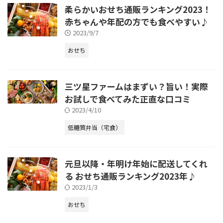
柔らかいおせち通販ランキング2023！
赤ちゃんや年配の方でも食べやすい♪
2023/9/7
おせち
三ツ星ファームはまずい？旨い！実際
お試しで食べてみた正直な口コミ
2023/4/10
低糖質弁当（宅食）
元旦以降・年明け年始に配送してくれ
る おせち通販ランキング2023年♪
2023/1/3
おせち