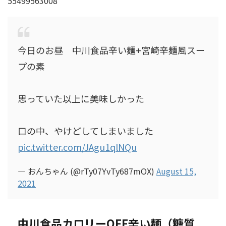
55499563008
今日のお昼 中川食品辛い麺+宮崎辛麺風スー
プの素
思っていた以上に美味しかった
口の中、やけどしてしまいました
pic.twitter.com/JAgu1qlNQu
— おんちゃん (@rTy07YvTy687mOX)
August 15,
2021
中川食品カロリーOFF辛い麺（糖質