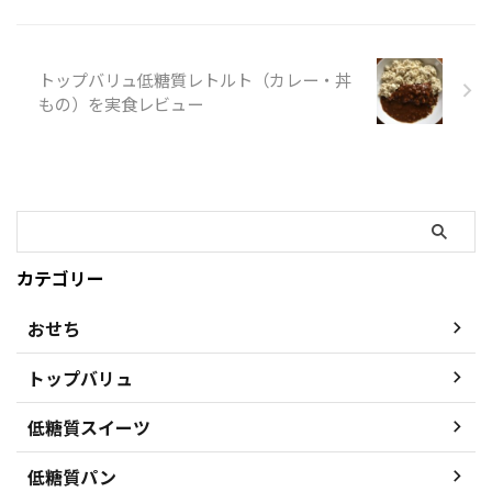
Carbohydrate（炭水化物）
+OFF（オフ）=CarbOFF（カーボ
フ） です。 低糖質でありなが
ら、”おいしくて満足できる”パス
トップバリュ低糖質レトルト（カレー・丼
タを目指して ...
もの）を実食レビュー
カテゴリー
おせち
トップバリュ
低糖質スイーツ
低糖質パン